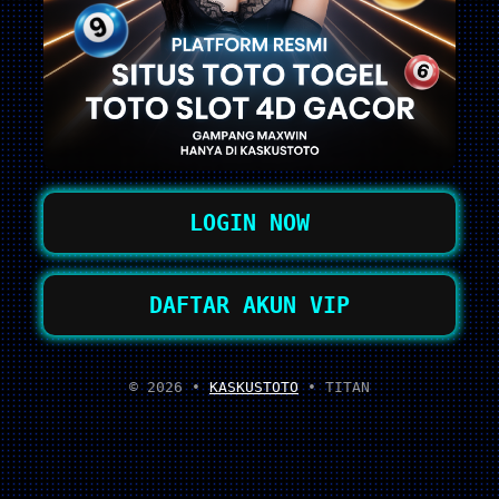
LOGIN NOW
DAFTAR AKUN VIP
© 2026 •
KASKUSTOTO
• TITAN